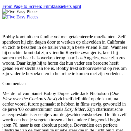
From Page to Screen: Filmklassiekers april
Bobby komt uit een familie vol met getalenteerde muzikanten. Zelf
spendeert hij zijn dagen door te werken op olievelden in California
en zich te bezatten in de trailer van zijn beste vriend Elton. Wanneer
hij erachter komt dat zijn vriendin Rayette zwanger is, keert hij
samen met haar halsoverkop terug naar Los Angeles, waar zijn zus
woont. Daar krijgt hij te horen dat hun vader een beroerte heeft
gehad en er slecht aan toe is. Bobby trekt schoorvoetend op reis om
zijn vader te bezoeken en in het reine te komen met zijn verleden.
Commentaar
Met de rol van pianist Bobby Dupea zette Jack Nicholson (
One
Flew over the Cuckoo's Nest
) zichzelf definitief op de kaart, na
eerder vooral furore gemaakt te hebben in films stevig geworteld in
de jaren '60-countercultuur, zoals
Easy Rider
. Zijn charismatische
acteerprestatie is er eentje voor de geschiedenisboeken. De film zelf
wordt een beetje vergeten tussen al het andere filmgeweld begin
jaren 70, maar is een absoluut pareltje. Bovendien een perfecte
illustratie van de toenmalige unieke sfeer die in de lucht hing, met