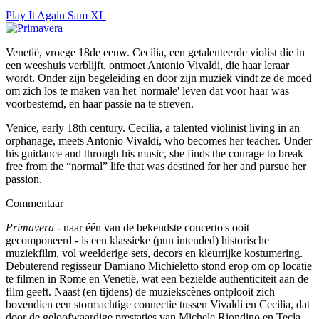
Play It Again Sam XL
Venetië, vroege 18de eeuw. Cecilia, een getalenteerde violist die in
een weeshuis verblijft, ontmoet Antonio Vivaldi, die haar leraar
wordt. Onder zijn begeleiding en door zijn muziek vindt ze de moed
om zich los te maken van het 'normale' leven dat voor haar was
voorbestemd, en haar passie na te streven.
Venice, early 18th century. Cecilia, a talented violinist living in an
orphanage, meets Antonio Vivaldi, who becomes her teacher. Under
his guidance and through his music, she finds the courage to break
free from the “normal” life that was destined for her and pursue her
passion.
Commentaar
Primavera
- naar één van de bekendste concerto's ooit
gecomponeerd - is een klassieke (pun intended) historische
muziekfilm, vol weelderige sets, decors en kleurrijke kostumering.
Debuterend regisseur Damiano Michieletto stond erop om op locatie
te filmen in Rome en Venetië, wat een bezielde authenticiteit aan de
film geeft. Naast (en tijdens) de muziekscènes ontplooit zich
bovendien een stormachtige connectie tussen Vivaldi en Cecilia, dat
door de geloofwaardige prestaties van Michele Riondino en Tecla