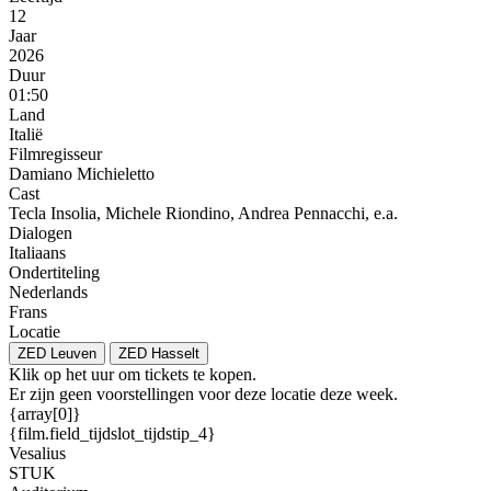
12
Jaar
2026
Duur
01:50
Land
Italië
Filmregisseur
Damiano Michieletto
Cast
Tecla Insolia, Michele Riondino, Andrea Pennacchi, e.a.
Dialogen
Italiaans
Ondertiteling
Nederlands
Frans
Locatie
ZED Leuven
ZED Hasselt
Klik op het uur om tickets te kopen.
Er zijn geen voorstellingen voor deze locatie deze week.
{array[0]}
{film.field_tijdslot_tijdstip_4}
Vesalius
STUK