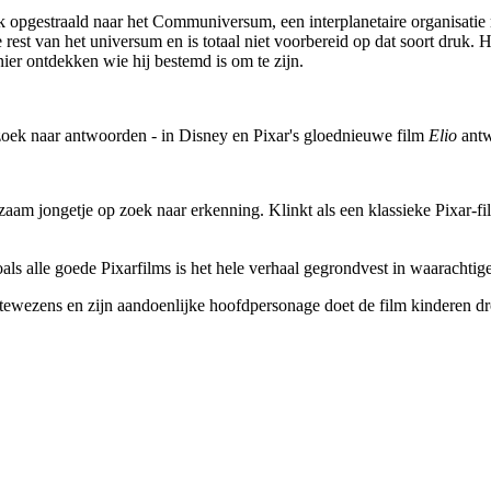
k opgestraald naar het Communiversum, een interplanetaire organisatie m
rest van het universum en is totaal niet voorbereid op dat soort druk
er ontdekken wie hij bestemd is om te zijn.
oek naar antwoorden - in Disney en Pixar's gloednieuwe film
Elio
antw
am jongetje op zoek naar erkenning. Klinkt als een klassieke Pixar-fil
oals alle goede Pixarfilms is het hele verhaal gegrondvest in waarachtig
ruimtewezens en zijn aandoenlijke hoofdpersonage doet de film kinderen