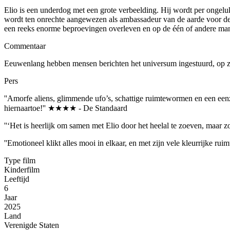
Elio is een underdog met een grote verbeelding. Hij wordt per ongelu
wordt ten onrechte aangewezen als ambassadeur van de aarde voor de 
een reeks enorme beproevingen overleven en op de één of andere mani
Commentaar
Eeuwenlang hebben mensen berichten het universum ingestuurd, op z
Pers
''Amorfe aliens, glimmende ufo’s, schattige ruimtewormen en een eenza
hiernaartoe!'' ★★★★ - De Standaard
''‘Het is heerlijk om samen met Elio door het heelal te zoeven, maar z
''Emotioneel klikt alles mooi in elkaar, en met zijn vele kleurrijke 
Type film
Kinderfilm
Leeftijd
6
Jaar
2025
Land
Verenigde Staten