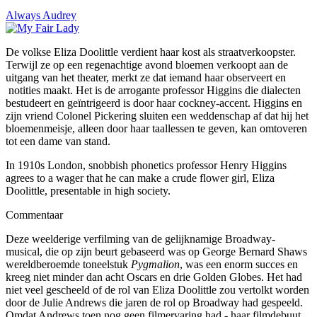
Always Audrey
De volkse Eliza Doolittle verdient haar kost als straatverkoopster.
Terwijl ze op een regenachtige avond bloemen verkoopt aan de
uitgang van het theater, merkt ze dat iemand haar observeert en
notities maakt. Het is de arrogante professor Higgins die dialecten
bestudeert en geïntrigeerd is door haar cockney-accent. Higgins en
zijn vriend Colonel Pickering sluiten een weddenschap af dat hij het
bloemenmeisje, alleen door haar taal­lessen te geven, kan omtoveren
tot een dame van stand.
In 1910s London, snobbish phonetics professor Henry Higgins
agrees to a wager that he can make a crude flower girl, Eliza
Doolittle, presentable in high society.
Commentaar
Deze weelderige verfilming van de gelijknamige Broadway-
musical, die op zijn beurt gebaseerd was op George Bernard Shaws
wereldberoemde toneelstuk
Pygmalion
, was een enorm succes en
kreeg niet minder dan acht Oscars en drie Golden Globes. Het had
niet veel gescheeld of de rol van Eliza Doolittle zou vertolkt worden
door de Julie Andrews die jaren de rol op Broadway had gespeeld.
Omdat Andrews toen nog geen filmervaring had - haar filmdebuut